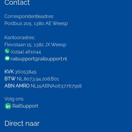
Contact
Correspondentieadres:
Postbus 205, 1380 AE Weesp
Kantooradres:
Flevolaan 15, 1382 JX Weesp
(0294) 461044
railsupport@railsupport.nl
KVK
36053845
BTW
NL.8073.94.208.B01
ABN AMRO
NL15ABNA0637767918
Volg ons
RailSupport
Direct naar