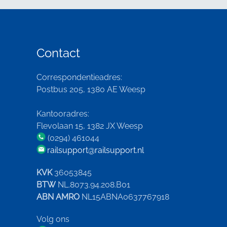
Contact
Correspondentieadres:
Postbus 205, 1380 AE Weesp
Kantooradres:
Flevolaan 15, 1382 JX Weesp
(0294) 461044
railsupport@railsupport.nl
KVK
36053845
BTW
NL.8073.94.208.B01
ABN AMRO
NL15ABNA0637767918
Volg ons