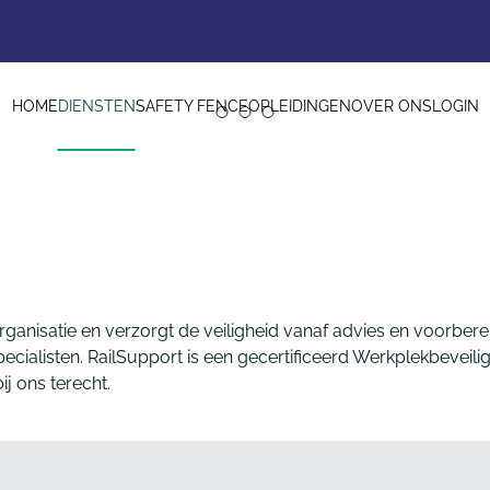
HOME
DIENSTEN
SAFETY FENCE
OPLEIDINGEN
OVER ONS
LOGIN
anisatie en verzorgt de veiligheid vanaf advies en voorbereid
ialisten. RailSupport is een gecertificeerd Werkplekbeveilig
ij ons terecht.