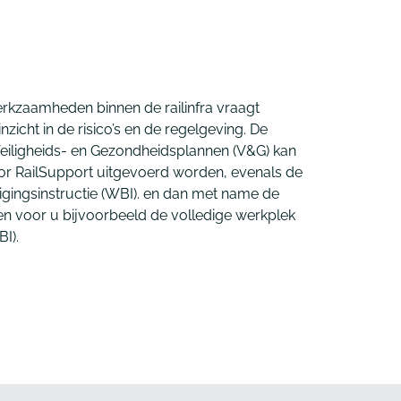
rkzaamheden binnen de railinfra vraagt
inzicht in de risico’s en de regelgeving. De
Veiligheids- en Gezondheidsplannen (V&G) kan
oor RailSupport uitgevoerd worden, evenals de
igingsinstructie (WBI). en dan met name de
en voor u bijvoorbeeld de volledige werkplek
BI).